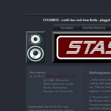
STASHBOX - world class rock from Berlin - plugged or
Next concert:
Haftungsaussc
Sa. 22.09.12 - 
Kilkenny Irish Pub Berlin
...sofern seitens d
Im S-Bhf. Hackescher
vorliegt. Alle Ange
Markt, Eintritt frei, warme
vor, Teile der Sei
Küche, Nichtraucher,
ergänzen, zu lösch
Playtime von 21h bis 01h
2. Verweise und L
Bei direkten oder i
Verantwortungsbere
Latest news: 
Am
04.10.2012 wird 
dem Fall in Kraft 
unser letztes Konzert mit einer schönen 