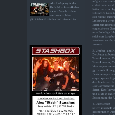
möglich und zumutb
Abschiedaparty in der 
erklärt daher ausd
KuFa Moabit stattfinden, 
Seiten frei von ill
da sich Stashbox dann 
zukünftige Gestaltu
aus privaten (aber 
sich hiermit ausdrü
glücklichen) Gründen im Guten auflöst.
Linksetzung verände
Internetangebotes 
eingerichteten Gäst
unvollständige Inh
solcherart dargebot
verwiesen wurde, ni
verweist.
3. Urheber- und K
Der Autor ist bestr
Tondokumente, Vide
Tondokumente, Vid
Videosequenzen und
ggf. durch Dritte 
Bestimmungen des j
eingetragenen Eige
dass Markenzeichen
Das Copyright für v
Seiten. Eine Verv
und Texte in ander
Zustimmung des Aut
4. Datenschutz
Sofern innerhalb d
geschäftlicher Date