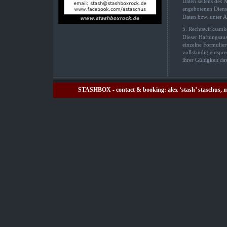
Daten seitens des N
angebotenen Dienst
Daten bzw. unter A
5. Rechtswirksamke
Dieser Haftungsauss
einzelne Formulier
vollständig entspr
ihrer Gültigkeit d
STASHBOX - contact & booking:
alex ‘stash’ staschus
, 
m